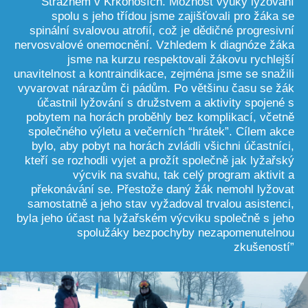
Strážném v Krkonoších. Možnost výuky lyžování
spolu s jeho třídou jsme zajišťovali pro žáka se
spinální svalovou atrofií, což je dědičné progresivní
nervosvalové onemocnění. Vzhledem k diagnóze žáka
jsme na kurzu respektovali žákovu rychlejší
unavitelnost a kontraindikace, zejména jsme se snažili
vyvarovat nárazům či pádům. Po většinu času se žák
účastnil lyžování s družstvem a aktivity spojené s
pobytem na horách proběhly bez komplikací, včetně
společného výletu a večerních “hrátek”. Cílem akce
bylo, aby pobyt na horách zvládli všichni účastníci,
kteří se rozhodli vyjet a prožít společně jak lyžařský
výcvik na svahu, tak celý program aktivit a
překonávání se. Přestože daný žák nemohl lyžovat
samostatně a jeho stav vyžadoval trvalou asistenci,
byla jeho účast na lyžařském výcviku společně s jeho
spolužáky bezpochyby nezapomenutelnou
zkušeností”