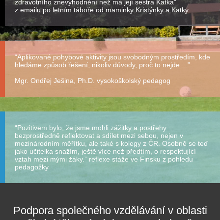
zdravotního znevýhodnění než má její sestra Katka”
z emailu po letním táboře od maminky Kristýnky a Katky
“Aplikované pohybové aktivity jsou svobodným prostředím, kde
hledáme způsob řešení, nikoliv důvody, proč to nejde ...”
Mgr. Ondřej Ješina, Ph.D. vysokoškolský pedagog
“Pozitivem bylo, že jsme mohli zážitky a postřehy
bezprostředně reflektovat a sdílet mezi sebou, nejen v
mezinárodním měřítku, ale také s kolegy z ČR. Osobně se teď
jako učitelka snažím, ještě více než předtím, o respektující
vztah mezi mými žáky.” reflexe stáže ve Finsku z pohledu
pedagožky
Podpora společného vzdělávání v oblasti