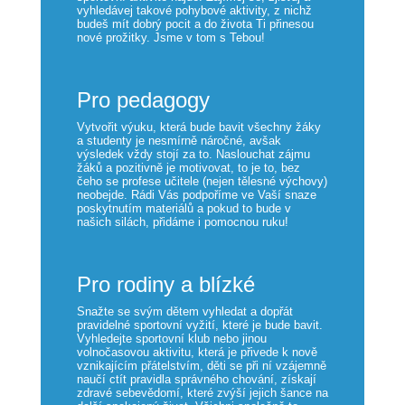
vyhledávej takové pohybové aktivity, z nichž
budeš mít dobrý pocit a do života Ti přinesou
nové prožitky. Jsme v tom s Tebou!
Pro pedagogy
Vytvořit výuku, která bude bavit všechny žáky
a studenty je nesmírně náročné, avšak
výsledek vždy stojí za to. Naslouchat zájmu
žáků a pozitivně je motivovat, to je to, bez
čeho se profese učitele (nejen tělesné výchovy)
neobejde. Rádi Vás podpoříme ve Vaší snaze
poskytnutím materiálů a pokud to bude v
našich silách, přidáme i pomocnou ruku!
Pro rodiny a blízké
Snažte se svým dětem vyhledat a dopřát
pravidelné sportovní vyžití, které je bude bavit.
Vyhledejte sportovní klub nebo jinou
volnočasovou aktivitu, která je přivede k nově
vznikajícím přátelstvím, děti se při ní vzájemně
naučí ctít pravidla správného chování, získají
zdravé sebevědomí, které zvýší jejich šance na