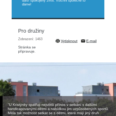
další spokojený život. Všichni společně to
dáme!
Pro družiny
Zobrazení: 1463
Vytisknout
E-mail
Stránka se
připravuje.
“U Kristýnky spatřuji největší přínos v setkání s dalšími
handicapovanými dětmi a nabídkou jim uzpůsobených sportů.
Měla tak možnost setkat se s dětmi, které mají jiný druh