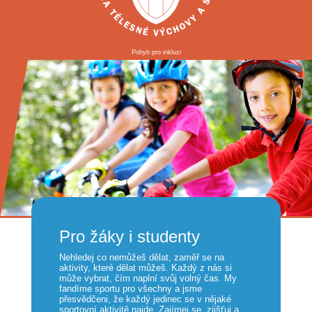
Pohyb pro inkluzi
Pro žáky i studenty
Nehledej co nemůžeš dělat, zaměř se na
aktivity, které dělat můžeš. Každý z nás si
může vybrat, čím naplní svůj volný čas. My
fandíme sportu pro všechny a jsme
přesvědčeni, že každý jedinec se v nějaké
sportovní aktivitě najde. Zajímej se, zjišťuj a