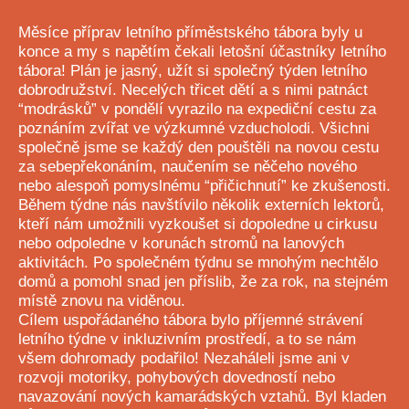
Měsíce příprav letního příměstského tábora byly u
konce a my s napětím čekali letošní účastníky letního
tábora! Plán je jasný, užít si společný týden letního
dobrodružství. Necelých třicet dětí a s nimi patnáct
“modrásků” v pondělí vyrazilo na expediční cestu za
poznáním zvířat ve výzkumné vzducholodi. Všichni
společně jsme se každý den pouštěli na novou cestu
za sebepřekonáním, naučením se něčeho nového
nebo alespoň pomyslnému “přičichnutí” ke zkušenosti.
Během týdne nás navštívilo několik externích lektorů,
kteří nám umožnili vyzkoušet si dopoledne u cirkusu
nebo odpoledne v korunách stromů na lanových
aktivitách. Po společném týdnu se mnohým nechtělo
domů a pomohl snad jen příslib, že za rok, na stejném
místě znovu na viděnou.
Cílem uspořádaného tábora bylo příjemné strávení
letního týdne v inkluzivním prostředí, a to se nám
všem dohromady podařilo! Nezaháleli jsme ani v
rozvoji motoriky, pohybových dovedností nebo
navazování nových kamarádských vztahů. Byl kladen