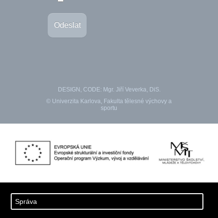
Odeslat
DESIGN, CODE: Mgr. Jiří Veverka, DiS.
© Univerzita Karlova, Fakulta tělesné výchovy a
sportu
Správa