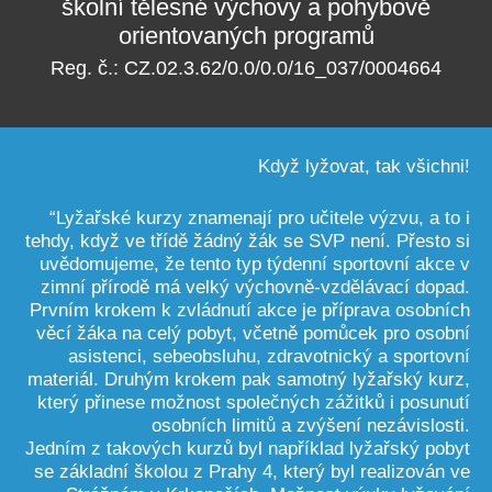
školní tělesné výchovy a pohybově
orientovaných programů
Reg. č.: CZ.02.3.62/0.0/0.0/16_037/0004664
Když lyžovat, tak všichni!
“Lyžařské kurzy znamenají pro učitele výzvu, a to i
tehdy, když ve třídě žádný žák se SVP není. Přesto si
uvědomujeme, že tento typ týdenní sportovní akce v
zimní přírodě má velký výchovně-vzdělávací dopad.
Prvním krokem k zvládnutí akce je příprava osobních
věcí žáka na celý pobyt, včetně pomůcek pro osobní
asistenci, sebeobsluhu, zdravotnický a sportovní
materiál. Druhým krokem pak samotný lyžařský kurz,
který přinese možnost společných zážitků i posunutí
osobních limitů a zvýšení nezávislosti.
Jedním z takových kurzů byl například lyžařský pobyt
se základní školou z Prahy 4, který byl realizován ve