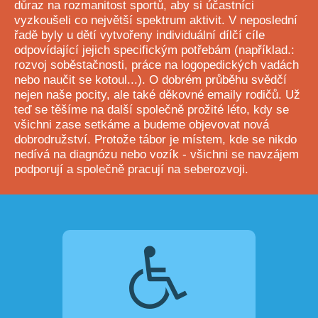
důraz na rozmanitost sportů, aby si účastníci
vyzkoušeli co největší spektrum aktivit. V neposlední
řadě byly u dětí vytvořeny individuální dílčí cíle
odpovídající jejich specifickým potřebám (například.:
rozvoj soběstačnosti, práce na logopedických vadách
nebo naučit se kotoul...). O dobrém průběhu svědčí
nejen naše pocity, ale také děkovné emaily rodičů. Už
teď se těšíme na další společně prožité léto, kdy se
všichni zase setkáme a budeme objevovat nová
dobrodružství. Protože tábor je místem, kde se nikdo
nedívá na diagnózu nebo vozík - všichni se navzájem
podporují a společně pracují na seberozvoji.